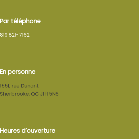
Par téléphone
819 821-7162
En personne
1551, rue Dunant
Sherbrooke, QC J1H 5N6
Heures d’ouverture