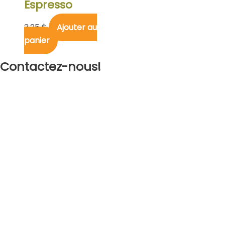
Espresso
3,25
$
Ajouter au
panier
Contactez-nous!
Par téléphone
819 821-7162
En personne