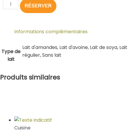
cheese
RÉSERVER
Le
Fantastique
Informations complémentaires
Lait d'amandes, Lait d'avoine, Lait de soya, Lait
Type de
régulier, Sans lait
lait
Ce
Ce
Ce
Plage
Produits similaires
produit
produit
produit
de
a
a
a
prix :
plusieurs
plusieurs
plusieurs
7,75 $
variations.
variations.
variations.
à
Les
Les
Les
11,00 $
options
options
options
peuvent
peuvent
peuvent
Cuisine