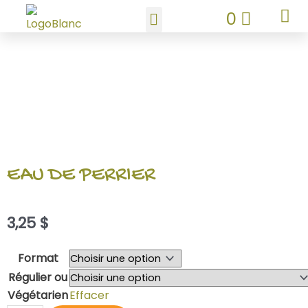
Aller
PANIE
0
au
contenu
EAU DE PERRIER
3,25
$
quantité
Format
de
Régulier ou
Grilled
Végétarien
Effacer