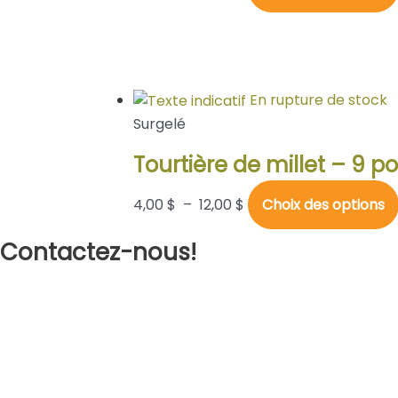
En rupture de stock
Surgelé
Tourtière de millet – 9 p
4,00
$
–
12,00
$
Choix des options
Contactez-nous!
Par téléphone
En personne