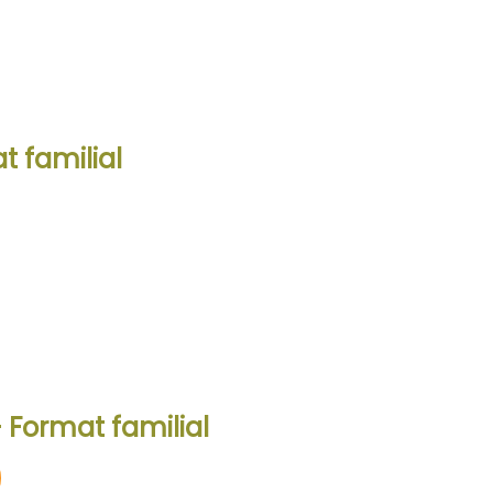
produit
produit
t familial
– Format familial