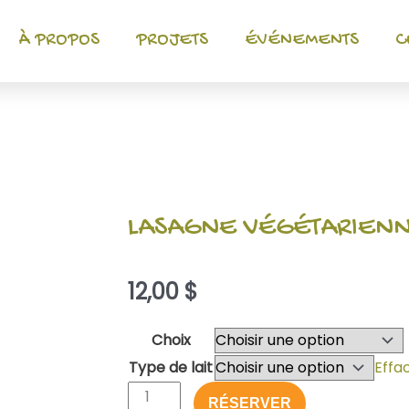
À PROPOS
PROJETS
ÉVÉNEMENTS
C
LASAGNE VÉGÉTARIENNE
12,00
$
quantité
Choix
de
Type de lait
Effa
Thé
RÉSERVER