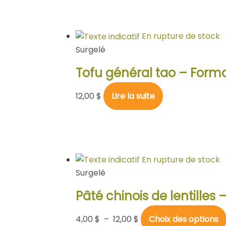
En rupture de stock
Surgelé
Tofu général tao – Forma
12,00
$
Lire la suite
En rupture de stock
Surgelé
Pâté chinois de lentilles 
4,00
$
–
12,00
$
Choix des options