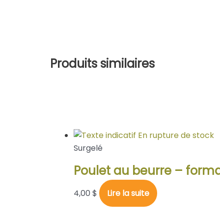
Plage
Plage
Produits similaires
de
de
prix :
prix :
4,00 $
4,00 $
à
à
12,00 $
12,00 $
En rupture de stock
Surgelé
Poulet au beurre – forma
4,00
$
Lire la suite