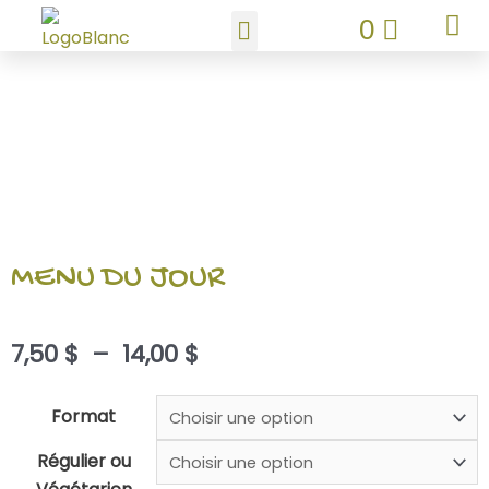
Aller
PANIE
0
au
contenu
MENU DU JOUR
Plage
7,50
$
–
14,00
$
de
prix :
quantité
Format
7,50 $
de
Régulier ou
à
Grilled