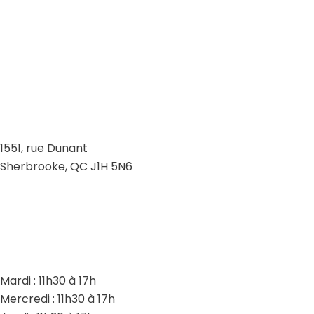
Par téléphone
819 821-7162
En personne
1551, rue Dunant
Sherbrooke, QC J1H 5N6
Heures d’ouverture
Mardi : 11h30 à 17h
Mercredi : 11h30 à 17h