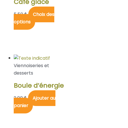
Café glacé
5,50
$
Choix des
options
Viennoiseries et
desserts
Boule d’énergie
2,00
$
Ajouter au
panier