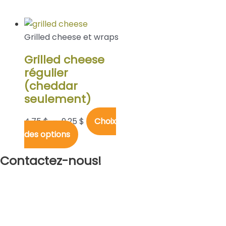
Grilled cheese et wraps
Grilled cheese
régulier
(cheddar
seulement)
4,75
$
–
9,25
$
Choix
des options
Contactez-nous!