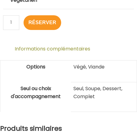
Végétarien
14,00 $
cheese
Le
Fantastique
RÉSERVER
Informations complémentaires
Options
Végé, Viande
Seul ou choix
Seul, Soupe, Dessert,
d'accompagnement
Complet
Ce
Ce
Ce
Plage
Produits similaires
produit
produit
produit
de